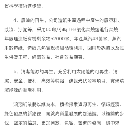
省科學技術進步獎。
4、廢渣的再生。公司造紙生產過程中產生的廢塑料、
漿渣、汙泥等，采用60噸/小時TFB氣化焚燒爐進行焚燒，
年處理造紙有機剩余物52000噸，年產蒸汽43萬噸。蒸汽
用於造紙，造紙余熱實現梯級循環利用，回用於鍋爐以及民
生供暖工程，經濟效益、社會效益顯著。
5、清潔能源的再生。充分利用太陽能的可再生、清
潔、安全、便利、高效等特點，建設光伏發電項目，實現清
潔能源的循環利用。
鴻翔紙業將以紙為本，積極探索資源再生、循環經濟、
綠色發展的新路徑，開啟高質量發展的加速鍵，以鏗鏘的步
伐，堅定的信念，更加開放、包容、奮進的姿態，穩中求