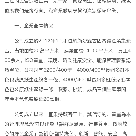
生產的民營造紙企業，是一家「資源再生、循環經濟、綠色
發展我們是踐行者」為企業發展宗旨的資源循環企業。
一、企業基本情況
公司成立於2012年10月,位於新鄉縣古固寨鎮產業集聚
區，占地面積30萬平方米，建築面積64650平方米，員工4
00余人，ISO質量、環境、職業健康安全、能源管理體系認
證單位。公司現有3200/400型、4000/400型長網多缸本
色包裝原紙生產線各一條、4000/400型長網多缸低克度本
色包裝原紙生產線一條，製漿、抄紙、成品三個生產車間，
年產本色包裝原紙20萬噸。
公司成立以來一直秉持顧客至上、誠信守約、質量為本
的管理理念;堅守以建設「讓群眾滿意、行業尊重、政府放
心的綠色企業」為初心;堅持綠色、創新、智能、安全、高