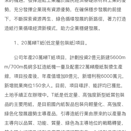
來的機遇，發揮造紙工業屬於國民經濟基礎原材料工業的優
勢，充分發揮企業現有資源優勢，在確保穩步發展的前提
下，不斷探索資源再生、綠色循環發展的新路徑，著力打造
造紙行業循環經濟新模式，助力企業穩健發展。
1、20萬噸T紙(低定量包裝紙)項目。
公司年產20萬噸T紙項目，計劃投資2億元新建5600m
m/700m長網多缸造紙機一臺及配套22萬噸廢紙製漿生產
線，項目投產後，年產值增加8億元，新增利稅6000萬元，
新增就業崗位150余人。目前，項目環評、能評均已獲批，
土地手續正在辦理中。T紙是低定量、高強度新型紙質包裝
品的主要用紙，是目前國內紙製品包裝向輕量化、高強度、
綠色化發展趨勢主導產品，引導造紙行業由原來的以產量為
主導向以品質、功能、質量、綠色為主導地位的戰略轉變，