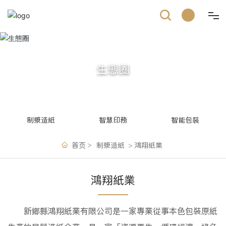
首頁
生態圈
關於順晟
生態圈
制漿造紙
智慧印務
智能包裝
新聞中心
首页
制漿造紙
鴻翔紙業
聯系順晟
鴻翔紙業
新鄉縣鴻翔紙業有限公司是一家專業從事本色包裝原紙