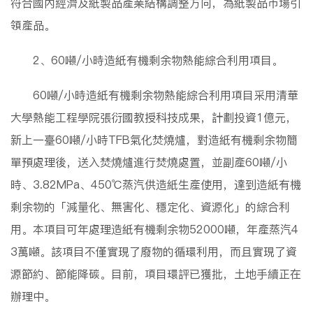
符合國內經濟及紙製品產業結構調整方向，為紙製品市場引
領產品。
2、60噸/小時造紙有機剩余物熱能綜合利用項目。
60噸/小時造紙有機剩余物熱能綜合利用項目采用清華
大學熱能工程學院張衍國教授科技成果，計劃投資1億元，
新上一臺60噸/小時TFB氣化焚燒爐，對造紙有機剩余物簡
單預處理後，送入焚燒爐進行焚燒處置，並副產60噸/小
時、3.82MPa、450℃蒸汽供造紙生產使用，達到造紙有機
剩余物的「減量化、無害化、穩定化、資源化」的綜合利
用。本項目可年處理造紙有機剩余物52000噸，年產蒸汽4
3萬噸。該項目不僅實現了廢物的循環利用，而且實現了資
源節約、節能降碳。目前，項目環評已獲批，土地手續正在
辦理中。