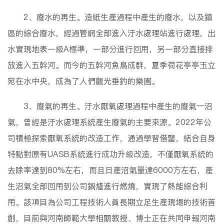
2、廢水的再生。造紙生產過程中產生的廢水，以及鎮
區的綜合廢水，經過管網全部進入汙水處理站進行處理，出
水實現地表一級A標準，一部分進行回用，另一部分直接排
放進入五幹河。而今的五幹河魚鳥成群，夏季荷花亭亭玉立
宛在水中央，成為了人們觀光垂釣的樂園。
3、廢氣的再生。汙水厭氧處理過程中產生的廢氣—沼
氣，曾經是汙水處理系統產生廢氣的主要來源。2022年公
司積極探索厭氧系統的改造工作，通過學習借鑒，結合自身
特點對原有UASB系統進行成功升級改造，不僅厭氧系統的
去除率達到80%左右，而且日產沼氣量達6000方左右，產
生沼氣全部回用到公司鍋爐進行燃燒，實現了熱能綜合利
用。該項目為公司工程技術人員長期立足生產現場的技術首
創，目前與河南師範大學相關教授、博士正在共同申報河南